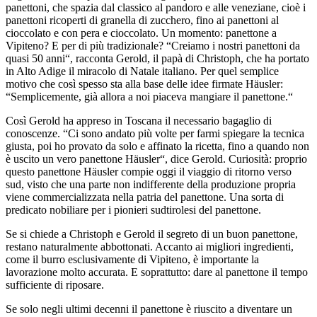
panettoni, che spazia dal classico al pandoro e alle veneziane, cioè i
panettoni ricoperti di granella di zucchero, fino ai panettoni al
cioccolato e con pera e cioccolato. Un momento: panettone a
Vipiteno? E per di più tradizionale? “Creiamo i nostri panettoni da
quasi 50 anni“, racconta Gerold, il papà di Christoph, che ha portato
in Alto Adige il miracolo di Natale italiano. Per quel semplice
motivo che così spesso sta alla base delle idee firmate Häusler:
“Semplicemente, già allora a noi piaceva mangiare il panettone.“
Così Gerold ha appreso in Toscana il necessario bagaglio di
conoscenze. “Ci sono andato più volte per farmi spiegare la tecnica
giusta, poi ho provato da solo e affinato la ricetta, fino a quando non
è uscito un vero panettone Häusler“, dice Gerold. Curiosità: proprio
questo panettone Häusler compie oggi il viaggio di ritorno verso
sud, visto che una parte non indifferente della produzione propria
viene commercializzata nella patria del panettone. Una sorta di
predicato nobiliare per i pionieri sudtirolesi del panettone.
Se si chiede a Christoph e Gerold il segreto di un buon panettone,
restano naturalmente abbottonati. Accanto ai migliori ingredienti,
come il burro esclusivamente di Vipiteno, è importante la
lavorazione molto accurata. E soprattutto: dare al panettone il tempo
sufficiente di riposare.
Se solo negli ultimi decenni il panettone è riuscito a diventare un