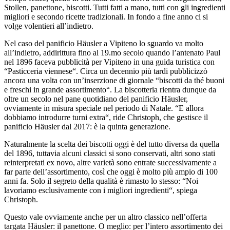
Stollen, panettone, biscotti. Tutti fatti a mano, tutti con gli ingredienti
migliori e secondo ricette tradizionali. In fondo a fine anno ci si
volge volentieri all’indietro.
Nel caso del panificio Häusler a Vipiteno lo sguardo va molto
all’indietro, addirittura fino al 19.mo secolo quando l’antenato Paul
nel 1896 faceva pubblicità per Vipiteno in una guida turistica con
“Pasticceria viennese“. Circa un decennio più tardi pubblicizzò
ancora una volta con un’inserzione di giornale “biscotti da thé buoni
e freschi in grande assortimento“. La biscotteria rientra dunque da
oltre un secolo nel pane quotidiano del panificio Häusler,
ovviamente in misura speciale nel periodo di Natale. “E allora
dobbiamo introdurre turni extra“, ride Christoph, che gestisce il
panificio Häusler dal 2017: è la quinta generazione.
Naturalmente la scelta dei biscotti oggi è del tutto diversa da quella
del 1896, tuttavia alcuni classici si sono conservati, altri sono stati
reinterpretati ex novo, altre varietà sono entrate successivamente a
far parte dell’assortimento, così che oggi è molto più ampio di 100
anni fa. Solo il segreto della qualità è rimasto lo stesso: “Noi
lavoriamo esclusivamente con i migliori ingredienti“, spiega
Christoph.
Questo vale ovviamente anche per un altro classico nell’offerta
targata Häusler: il panettone. O meglio: per l’intero assortimento dei